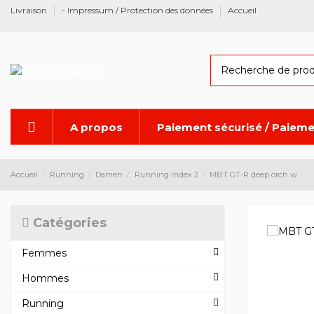
Livraison
- Impressum / Protection des données
Accueil
A propos
Paiement sécurisé / Paieme
Accueil
Running
Damen
Running Index 2
MBT GT-R deep orch w
Catégories
Femmes
Hommes
Running