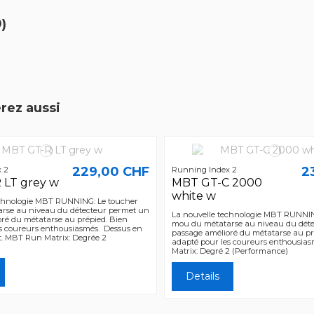
0)
rez aussi
229,00 CHF
2
 2
Running Index 2
 LT grey w
MBT GT-C 2000
white w
echnologie MBT RUNNING: Le toucher
rse au niveau du détecteur permet un
La nouvelle technologie MBT RUNNIN
ré du métatarse au prépied. Bien
mou du métatarse au niveau du dét
es coureurs enthousiasmés. Dessus en
passage amélioré du métatarse au pr
t. MBT Run Matrix: Degrée 2
adapté pour les coureurs enthousia
Matrix: Degré 2 (Performance)
Details