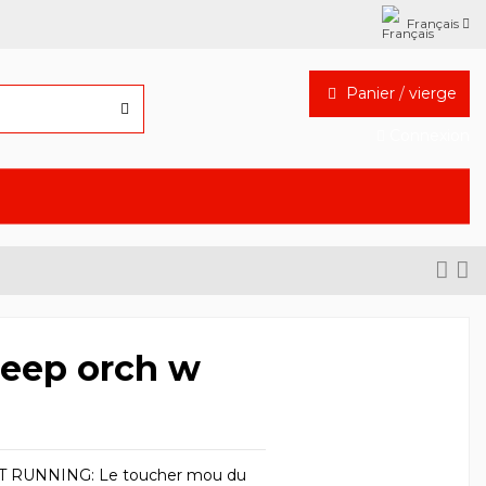
Français
Panier
/
vierge
Connexion
eep orch w
BT RUNNING: Le toucher mou du