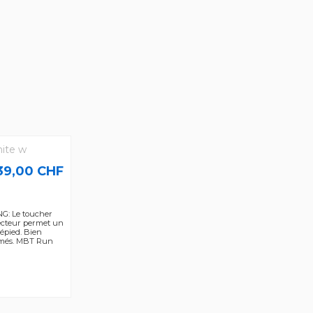
39,00 CHF
G: Le toucher
ecteur permet un
épied. Bien
smés. MBT Run