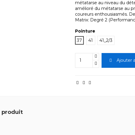
métatarse au niveau du dét
amélioré du métatarse au pr
coureurs enthousiasmés. De
Matrix: Degré 2 (Performanc
Pointure
37
41
41_2/3
Ajouter 
 produit