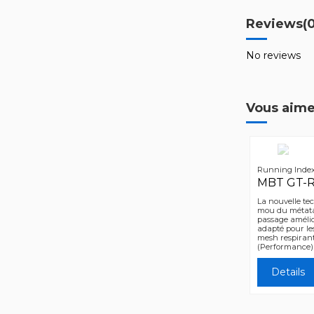
Reviews
(
No reviews
Vous aime
Running Index
MBT GT-R
La nouvelle t
mou du métata
passage amélio
adapté pour l
mesh respiran
(Performance)
Details