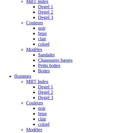
MBT Index
Degré 1
Degré 2
Degré 3
Couleurs
noir
brun
clair
coloré
Modèles
Sandales
Chaussures basses
Petits bottes
Bottes
Hommes
MBT Index
Degré 1
Degré 2
Degré 3
Couleurs
noir
brun
clair
coloré
Modèles