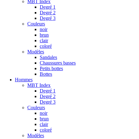
MBT Index
Degré 1
Degré 2
Degré 3
Couleurs
noir
brun
clair
coloré
Modèles
Sandales
Chaussures basses
Petits bottes
Bottes
Hommes
MBT Index
Degré 1
Degré 2
Degré 3
Couleurs
noir
brun
clair
coloré
Modèles