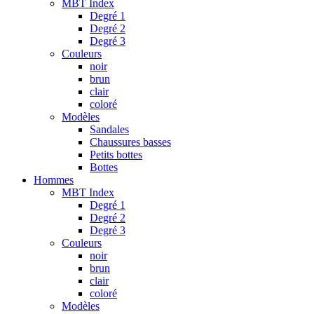
MBT Index
Degré 1
Degré 2
Degré 3
Couleurs
noir
brun
clair
coloré
Modèles
Sandales
Chaussures basses
Petits bottes
Bottes
Hommes
MBT Index
Degré 1
Degré 2
Degré 3
Couleurs
noir
brun
clair
coloré
Modèles