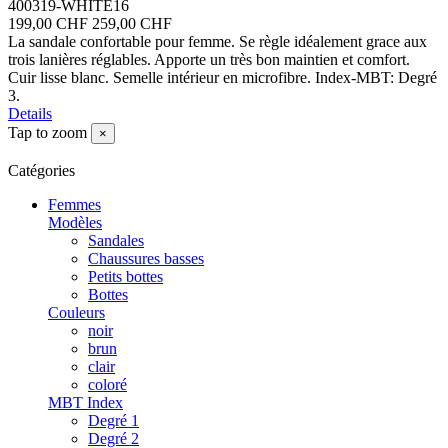
400319-WHITE16
199,00 CHF
259,00 CHF
La sandale confortable pour femme. Se règle idéalement grace aux
trois lanières réglables. Apporte un très bon maintien et comfort.
Cuir lisse blanc. Semelle intérieur en microfibre. Index-MBT: Degré
3.
Details
Tap to zoom
×
Catégories
Femmes
Modèles
Sandales
Chaussures basses
Petits bottes
Bottes
Couleurs
noir
brun
clair
coloré
MBT Index
Degré 1
Degré 2