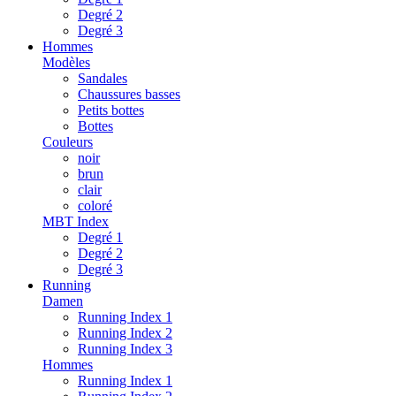
Degré 2
Degré 3
Hommes
Modèles
Sandales
Chaussures basses
Petits bottes
Bottes
Couleurs
noir
brun
clair
coloré
MBT Index
Degré 1
Degré 2
Degré 3
Running
Damen
Running Index 1
Running Index 2
Running Index 3
Hommes
Running Index 1