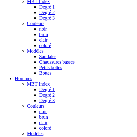
MBT Index
Degré 1
Degré 2
Degré 3
Couleurs
noir
brun
clair
coloré
Modèles
Sandales
Chaussures basses
Petits bottes
Bottes
Hommes
MBT Index
Degré 1
Degré 2
Degré 3
Couleurs
noir
brun
clair
coloré
Modèles