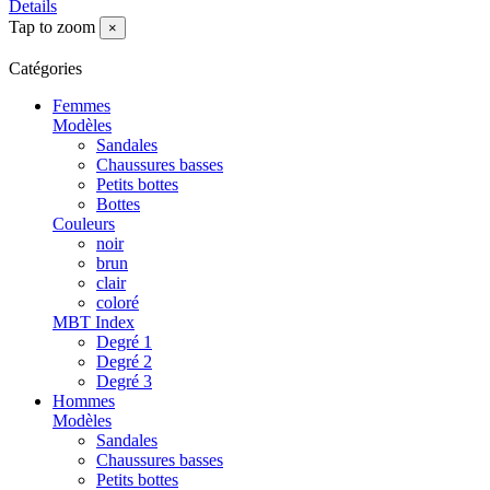
Details
Tap to zoom
×
Catégories
Femmes
Modèles
Sandales
Chaussures basses
Petits bottes
Bottes
Couleurs
noir
brun
clair
coloré
MBT Index
Degré 1
Degré 2
Degré 3
Hommes
Modèles
Sandales
Chaussures basses
Petits bottes