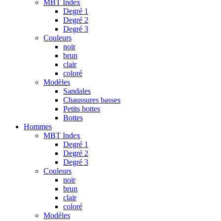
MBT Index
Degré 1
Degré 2
Degré 3
Couleurs
noir
brun
clair
coloré
Modèles
Sandales
Chaussures basses
Petits bottes
Bottes
Hommes
MBT Index
Degré 1
Degré 2
Degré 3
Couleurs
noir
brun
clair
coloré
Modèles