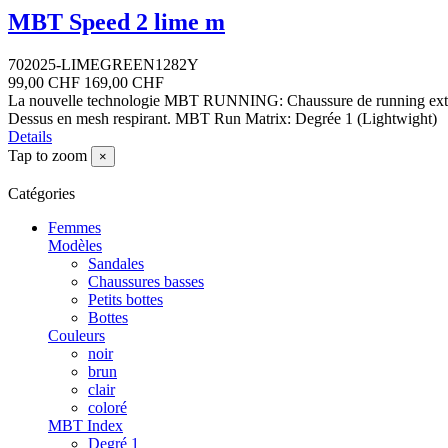
MBT Speed 2 lime m
702025-LIMEGREEN1282Y
99,00 CHF
169,00 CHF
La nouvelle technologie MBT RUNNING: Chaussure de running extrêmem
Dessus en mesh respirant. MBT Run Matrix: Degrée 1 (Lightwight)
Details
Tap to zoom
×
Catégories
Femmes
Modèles
Sandales
Chaussures basses
Petits bottes
Bottes
Couleurs
noir
brun
clair
coloré
MBT Index
Degré 1