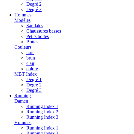
Degré 2
Degré 3
Hommes
Modèles
Sandales
Chaussures basses
Petits bottes
Bottes
Couleurs
noir
brun
clair
coloré
MBT Index
Degré 1
Degré 2
Degré 3
Running
Damen
Running Index 1
Running Index 2
Running Index 3
Hommes
Running Index 1
Running Index 2