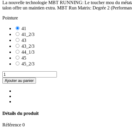
La nouvelle technologie MBT RUNNING: Le toucher mou du métatarse 
talon offre un maintien extra. MBT Run Matrix: Degrée 2 (Performan
Pointure
41
41_2/3
43
43_2/3
44_1/3
45
45_2/3
Ajouter au panier
Détails du produit
Référence
0