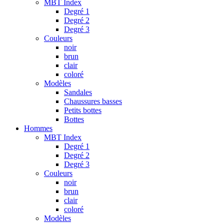
MBT Index
Degré 1
Degré 2
Degré 3
Couleurs
noir
brun
clair
coloré
Modèles
Sandales
Chaussures basses
Petits bottes
Bottes
Hommes
MBT Index
Degré 1
Degré 2
Degré 3
Couleurs
noir
brun
clair
coloré
Modèles