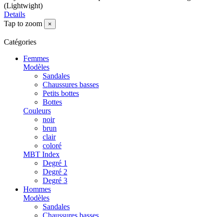
(Lightwight)
Details
Tap to zoom
×
Catégories
Femmes
Modèles
Sandales
Chaussures basses
Petits bottes
Bottes
Couleurs
noir
brun
clair
coloré
MBT Index
Degré 1
Degré 2
Degré 3
Hommes
Modèles
Sandales
Chaussures basses