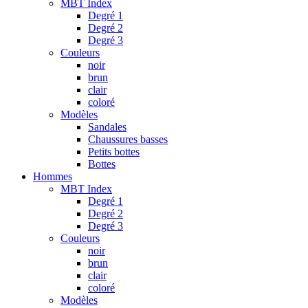
MBT Index
Degré 1
Degré 2
Degré 3
Couleurs
noir
brun
clair
coloré
Modèles
Sandales
Chaussures basses
Petits bottes
Bottes
Hommes
MBT Index
Degré 1
Degré 2
Degré 3
Couleurs
noir
brun
clair
coloré
Modèles