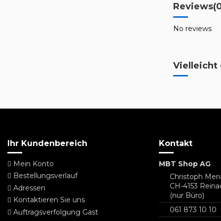
Reviews
(
No reviews
Vielleicht
Ihr Kundenbereich
Kontakt
Mein Konto
MBT Shop AG
Bestellungsverlauf
Christoph Meri
CH-4153 Reina
Adressen
(nur Büro)
Kontaktieren Sie uns
061 873 10 10
Auftragsverfolgung Gast