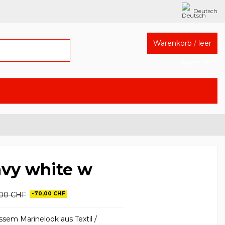
Deutsch
Warenkorb
/
leer
Anmelden
vy white w
,00 CHF
-70,00 CHF
ssem Marinelook aus Textil /