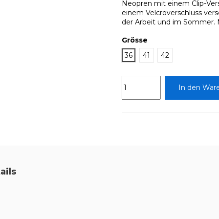
Neopren mit einem Clip-Vers
einem Velcroverschluss verse
der Arbeit und im Sommer. 
Grösse
36
41
42
In den War
ails