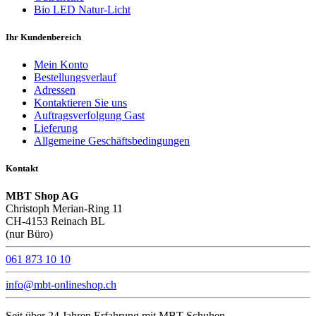
Bio LED Natur-Licht
Ihr Kundenbereich
Mein Konto
Bestellungsverlauf
Adressen
Kontaktieren Sie uns
Auftragsverfolgung Gast
Lieferung
Allgemeine Geschäftsbedingungen
Kontakt
MBT Shop AG
Christoph Merian-Ring 11
CH-4153 Reinach BL
(nur Büro)
061 873 10 10
info@mbt-onlineshop.ch
Seit über 24 Jahren Erfahrung mit MBT Schuhen.