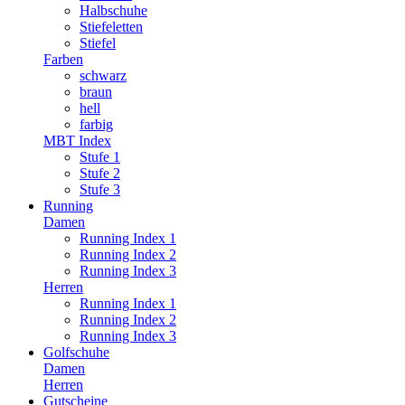
Halbschuhe
Stiefeletten
Stiefel
Farben
schwarz
braun
hell
farbig
MBT Index
Stufe 1
Stufe 2
Stufe 3
Running
Damen
Running Index 1
Running Index 2
Running Index 3
Herren
Running Index 1
Running Index 2
Running Index 3
Golfschuhe
Damen
Herren
Gutscheine