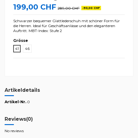
199,00 CHF
289,00 CHF
-90,00 CHF
Schwarzer bequemer Glattlederschuh mit schöner Form für
die Herren. Ideal für Geschäftsanlässe und den eleganteren
Auftritt. MBT-Index: Stufe 2
Grösse
41
46
Artikeldetails
Artikel-Nr.
0
Reviews
(0)
No reviews