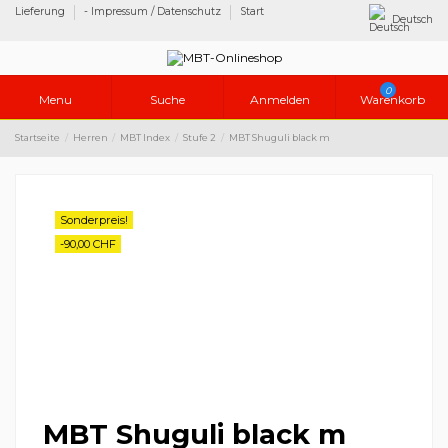
Lieferung
- Impressum / Datenschutz
Start
Deutsch
0
Menu
Suche
Anmelden
Warenkorb
Startseite
Herren
MBT Index
Stufe 2
MBT Shuguli black m
Sonderpreis!
-90,00 CHF
MBT Shuguli black m